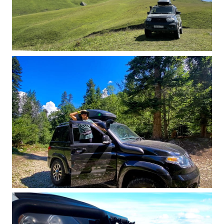
респ.Коми путешествуем с #мойуаз