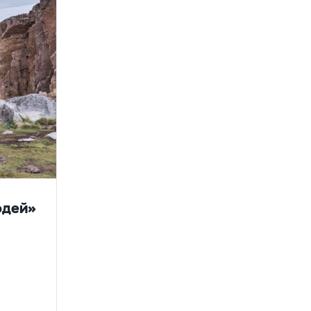
юдей»