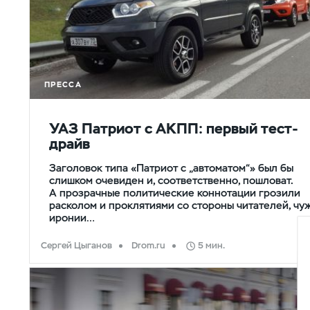
ПРЕССА
УАЗ Патриот с АКПП: первый тест-
драйв
Заголовок типа «Патриот с „автоматом“» был бы
слишком очевиден и, соответственно, пошловат.
А прозрачные политические коннотации грозили
расколом и проклятиями со стороны читателей, чу
иронии…
Сергей Цыганов
Drom.ru
5 мин.