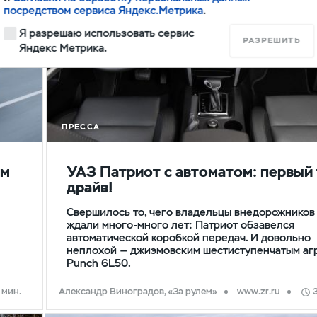
посредством сервиса Яндекс.Метрика
.
Я разрешаю использовать сервис
РАЗРЕШИТЬ
Яндекс Метрика.
ПРЕССА
ом
УАЗ Патриот с автоматом: первый 
драйв!
Свершилось то, чего владельцы внедорожников
ждали много-много лет: Патриот обзавелся
автоматической коробкой передач. И довольно
неплохой — джиэмовским шестиступенчатым аг
Punch 6L50.
 мин.
Александр Виноградов, «За рулем»
www.zr.ru