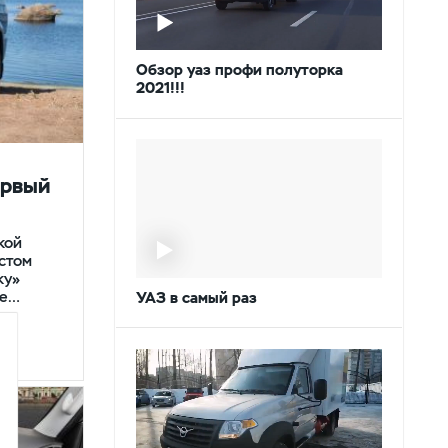
Обзор уаз профи полуторка
2021!!!
ервый
кой
устом
ку»
ие…
УАЗ в самый раз