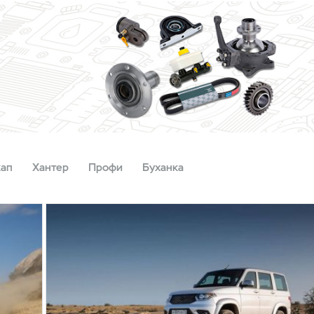
кап
Хантер
Профи
Буханка