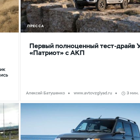
ПРЕССА
Первый полноценный тест-драйв 
«Патриот» с АКП
Зик
лись
Алексей Батушенко
www.avtovzglyad.ru
3 мин.