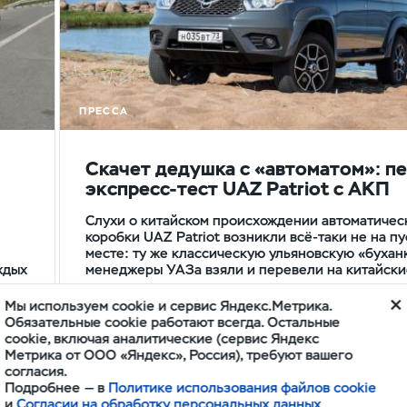
ПРЕССА
Скачет дедушка с «автоматом»: п
экспресс-тест UAZ Patriot с АКП
Слухи о китайском происхождении автоматичес
коробки UAZ Patriot возникли всё-таки не на п
месте: ту же классическую ульяновскую «бухан
ждых
менеджеры УАЗа взяли и перевели на китайск
Мы используем cookie и сервис Яндекс.Метрика.
Обязательные cookie работают всегда. Остальные
Сергей Арбузов
www.kolesa.ru
5 мин.
cookie, включая аналитические (сервис Яндекс
Метрика от ООО «Яндекс», Россия), требуют вашего
согласия.
Подробнее — в
Политике использования файлов cookie
и
Согласии на обработку персональных данных